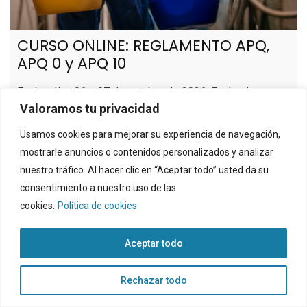
CURSO ONLINE: REGLAMENTO APQ,
APQ 0 y APQ 10
Fecha: días 06 y 07 de octubre de 2026. Fecha de
Valoramos tu privacidad
inscripción: 28 de septiembre de 2026. Organiza: Este
Ilustre Colegio Oficial de Químicos en colaboración con
Usamos cookies para mejorar su experiencia de navegación,
Conterol. Se expedirán certificados de aprovechamiento.
mostrarle anuncios o contenidos personalizados y analizar
El Colegio puede facilitar la gestión de los créditos de
nuestro tráfico. Al hacer clic en “Aceptar todo” usted da su
formación de FUNDAE. Más información: Inspector
consentimiento a nuestro uso de las
Propio Para Instalaciones APQ-ITC10+boletín
cookies.
Política de cookies
Leer más
Aceptar todo
Rechazar todo