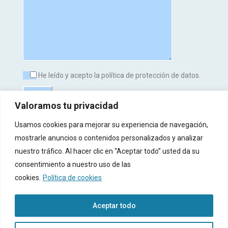
He leído y acepto la política de protección de datos.
Valoramos tu privacidad
Usamos cookies para mejorar su experiencia de navegación,
mostrarle anuncios o contenidos personalizados y analizar
nuestro tráfico. Al hacer clic en “Aceptar todo” usted da su
consentimiento a nuestro uso de las
cookies.
Política de cookies
Aceptar todo
© 2017-2025 Copyright Todos Derecho Reservados -
Aviso Legal
-
Política de
Privacidad
-
Política de Cookies
-
Registro de Actividades de Tratamiento (RAT)
-