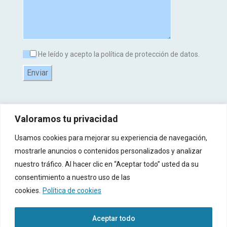
He leído y acepto la política de protección de datos.
Valoramos tu privacidad
Usamos cookies para mejorar su experiencia de navegación,
mostrarle anuncios o contenidos personalizados y analizar
nuestro tráfico. Al hacer clic en “Aceptar todo” usted da su
consentimiento a nuestro uso de las
© 2017-2025 Copyright Todos Derecho Reservados -
Aviso Legal
-
Política de
cookies.
Política de cookies
Privacidad
-
Política de Cookies
-
Registro de Actividades de Tratamiento (RAT)
-
Términos y Condiciones
-
Diseño Web por Interiberica
Aceptar todo