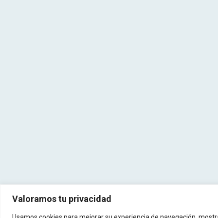
Valoramos tu privacidad
© 2017-2025 Copyright Todos Derecho Reservado
Usamos cookies para mejorar su experiencia de navegación, mostrarl