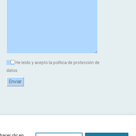
He leído y acepto la política de protección de
datos.
 (RAT)
-
Términos y Condiciones
-
Diseño Web por Interiberica
hacer clic en