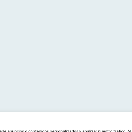
s -
Aviso Legal
-
Política de Privacidad
-
Política de Cookies
-
Registro de Actividades de Tratamiento
e anuncios o contenidos personalizados y analizar nuestro tráfico. Al 