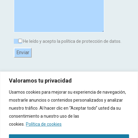
He leído y acepto la política de protección de datos.
Valoramos tu privacidad
Usamos cookies para mejorar su experiencia de navegación,
mostrarle anuncios o contenidos personalizados y analizar
nuestro tráfico. Al hacer clic en “Aceptar todo” usted da su
consentimiento a nuestro uso de las
© 2017-2025 Copyright Todos Derecho Reservados -
Aviso Legal
-
Política de
cookies.
Política de cookies
Privacidad
-
Política de Cookies
-
Registro de Actividades de Tratamiento (RAT)
-
Términos y Condiciones
-
Diseño Web por Interiberica