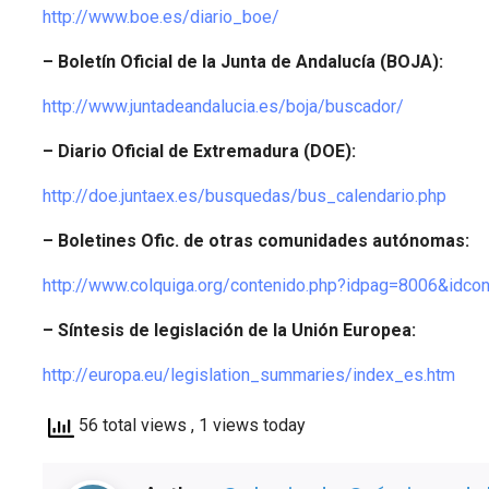
http://www.boe.es/diario_boe/
– Boletín Oficial de la Junta de Andalucía (BOJA):
http://www.juntadeandalucia.es/boja/buscador/
– Diario Oficial de Extremadura (DOE):
http://doe.juntaex.es/busquedas/bus_calendario.php
– Boletines Ofic. de otras comunidades autónomas:
http://www.colquiga.org/contenido.php?idpag=8006&id
– Síntesis de legislación de la Unión Europea:
http://europa.eu/legislation_summaries/index_es.htm
56 total views
, 1 views today