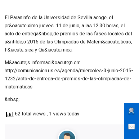
El Paraninfo de la Universidad de Sevilla acoge, el
pr&oacute;ximo jueves, 11 de junio, a las 12.30 horas, el
acto de entrega&nbsp;de premios de las fases locales del
a&ntilde;o 2015 de las Olimpiadas de Matem&aacute;ticas,
F&iacute;sica y Qu&iacute;mica.
M&aacute;s informaci&oacute;n en:
http://comunicacion.us.es/agenda/miercoles-3-junio-2015-
1232/acto-de-entrega-de-premios-de-las-olimpiadas-de-
matematicas
&nbsp;
62 total views
, 1 views today