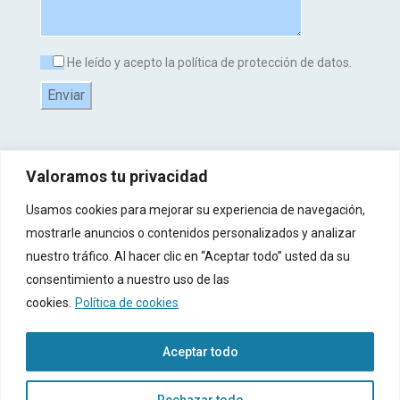
He leído y acepto la política de protección de datos.
Valoramos tu privacidad
Usamos cookies para mejorar su experiencia de navegación,
mostrarle anuncios o contenidos personalizados y analizar
nuestro tráfico. Al hacer clic en “Aceptar todo” usted da su
consentimiento a nuestro uso de las
© 2017-2025 Copyright Todos Derecho Reservados -
Aviso Legal
-
Política de
cookies.
Política de cookies
Privacidad
-
Política de Cookies
-
Registro de Actividades de Tratamiento (RAT)
-
Términos y Condiciones
-
Diseño Web por Interiberica
Aceptar todo
Rechazar todo