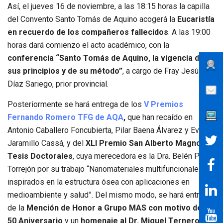
Así, el jueves 16 de noviembre, a las 18:15 horas la capilla
del Convento Santo Tomás de Aquino acogerá la
Eucaristía
en recuerdo de los compañeros fallecidos
. A las 19:00
horas dará comienzo el acto académico, con la
conferencia “Santo Tomás de Aquino, la vigencia de
sus principios y de su método”
, a cargo de Fray Jesús
Díaz Sariego, prior provincial.
Posteriormente se hará entrega de los
V Premios
Fernando Romero TFG de AQA
,
que han recaído en
Antonio Caballero Foncubierta, Pilar Baena Álvarez y Eva
Jaramillo Cassá, y del
XLI Premio San Alberto Magno de
Tesis Doctorales
, cuya merecedora es la Dra. Belén Parra
Torrejón por su trabajo “Nanomateriales multifuncionales
inspirados en la estructura ósea con aplicaciones en
medioambiente y salud”. Del mismo modo, se hará entrega
de la
Mención de Honor a Grupo MAS con motivo de su
50 Aniversario
y un
homenaje al Dr. Miguel Ternero